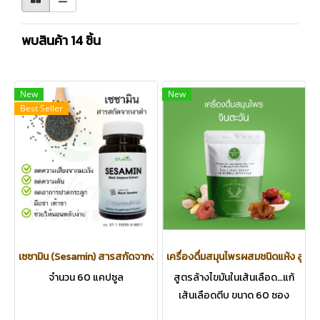
พบสินค้า 14 ชิ้น
New
New
Best Seller
เซซามิน (Sesamin) สารสกัดจากงาดำ ลดความเสี่ยงมะเร็ง ลดความดัน ลดอา
เครื่องดื่มสมุนไพรผสมชนิดแห้ง สูตร ขิ
จำนวน 60 แคปซูล
สูตรล้างไขมันในเส้นเลือด…แก้
เส้นเลือดตีบ ขนาด 60 ซอง