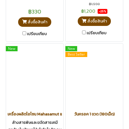
฿1,590
฿330
฿1,200
-25%
สั่งซื้อสินค้า
สั่งซื้อสินค้า
เปรียบเทียบ
เปรียบเทียบ
New
New
Best Seller
เครื่องผลิตโอโซน Mahasamut แถมฟรี ชุดสู้โควิด
วันครอค 1 ขวด (180เม็ด)
ล้างสารพิษและขจัดสารเคมี