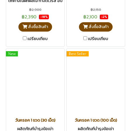
ตกค้างในผักผลไม้ กำจัดไวรัส อบ
ห้อง
฿2,900
฿2,150
฿2,390
฿2,100
-18%
-2%
สั่งซื้อสินค้า
สั่งซื้อสินค้า
เปรียบเทียบ
เปรียบเทียบ
New
Best Seller
วันครอค 1 ขวด (30 เม็ด)
วันครอค 1 ขวด (100 เม็ด)
ผลิตภัณฑ์บำรุงข้อเข่า
ผลิตภัณฑ์บำรุงข้อเข่า