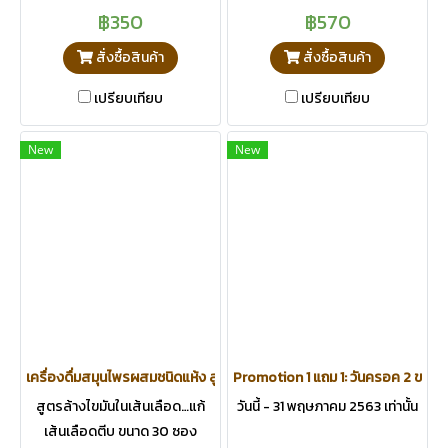
฿350
฿570
สั่งซื้อสินค้า
สั่งซื้อสินค้า
เปรียบเทียบ
เปรียบเทียบ
New
New
เครื่องดื่มสมุนไพรผสมชนิดแห้ง สูตร ขิง เห็ดหูหนู เห็ดหลินจือ พุทราจีน
Promotion 1 แถม 1: วันครอค 2 ขวด (10
สูตรล้างไขมันในเส้นเลือด…แก้
วันนี้ - 31 พฤษภาคม 2563 เท่านั้น
เส้นเลือดตีบ ขนาด 30 ซอง