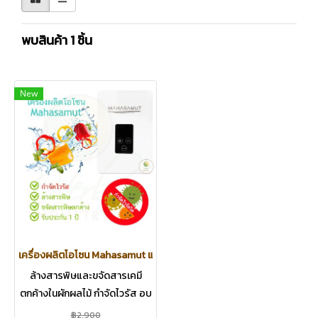
พบสินค้า 1 ชิ้น
New
เครื่องผลิตโอโซน Mahasamut แถมฟรี ชุดสู้โควิด
ล้างสารพิษและขจัดสารเคมี
ตกค้างในผักผลไม้ กำจัดไวรัส อบ
ห้อง
฿2,900