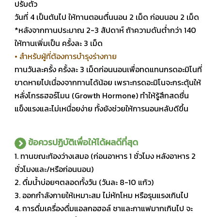
ปรับตัว
วันที่ 4 เป็นต้นไป ให้ทานตอนตื่นนอน 2 เม็ด ก่อนนอน 2 เม็ด
*หลังจากทานประมาณ 2-3 สัปดาห์ ถ้าความดันต่ำกว่า 140
ให้ทานเพิ่มเป็น ครั้งละ 3 เม็ด
• สำหรับผู้ที่ต้องการบำรุงร่างกาย
ทานวันละครั้ง ครั้งละ 3 เม็ดก่อนนอนเพื่อทดแทนกรดอะมิโนที่
ขาดหายไปเนื่องจากทานได้น้อย
เพราะกรดอะมิโนจะกระตุ้นให้
หลั่งโกรธฮอร์โมน (Growth Hormone) ทำให้รู้สึกสดชื่น
แข็งแรงและไม่เหนื่อยง่าย ทั้งยังช่วยให้การนอนหลับดีขึ้น
ข้อควรปฏิบัติเพื่อให้ได้ผลดีที่สุด
1. ทานขณะท้องว่างเสมอ (ก่อนอาหาร 1 ชั่วโมง หลังอาหาร 2
ชั่วโมงและ/หรือก่อนนอน)
2. ดื่มน้ำบ่อยๆตลอดทั้งวัน (วันละ 8-10 แก้ว)
3. ออกกำลังกายให้เหมาะสม ไม่หักโหม หรือรุนแรงเกินไป
4. การดื่มเครื่องดื่มแอลกอฮอล์ ชาและกาแฟมากเกินไป จะ