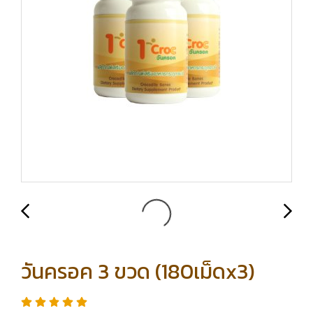
วันครอค 3 ขวด (180เม็ดx3)