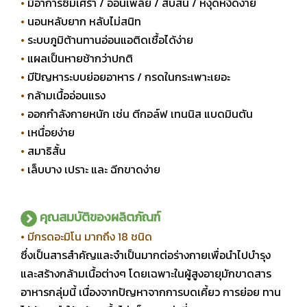
•
มีอาการซึมเศร้า / อ่อนเพลีย / สับสน / หงุดหงิดง่าย
•
นอนหลับยาก หลับไม่สนิท
•
ระบบภูมิต้านทานอ่อนแอติดเชื้อได้ง่าย
•
แผลเป็นหายช้ากว่าปกติ
•
มีปัญหาระบบย่อยอาหาร / กรดในกระเพาะเยอะ
•
กล้ามเนื้ออ่อนแรง
•
ออกกำลังกายหนัก เช่น ตีกอล์ฟ เทนนิส แบดมินตัน
•
เหนื่อยง่าย
•
สมาธิสั้น
•
เล็บบาง เปราะ และ ฉีกขาดง่าย
คุณสมบัติของผลิตภัณฑ์
• มีกรดอะมิโน มากถึง 18 ชนิด
ซึ่งเป็นสารสำคัญและจำเป็นมากต่อร่างกายเพื่อนำไปบำรุง
และสร้างกล้ามเนื้อต่างๆ โดยเฉพาะในผู้สูงอายุมักขาดสาร
อาหารกลุ่มนี้ เนื่องจากปัญหาจากการบดเคี้ยว การย่อย ทาน