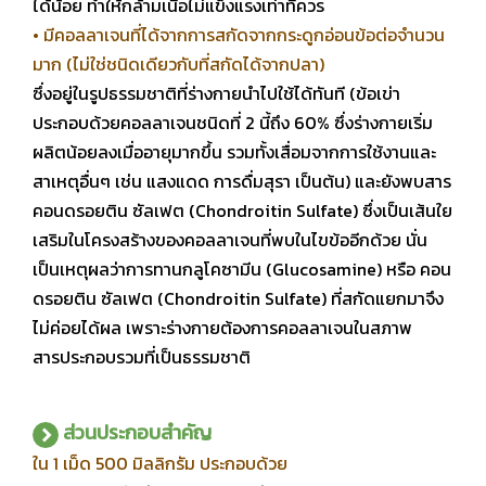
ได้น้อย ทำให้กล้ามเนื้อไม่แข็งแรงเท่าที่ควร
• มีคอลลาเจนที่ได้จากการสกัดจากกระดูกอ่อนข้อต่อจำนวน
มาก (ไม่ใช่ชนิดเดียวกับที่สกัดได้จากปลา)
ซึ่งอยู่ในรูปธรรมชาติที่ร่างกายนำไปใช้ได้ทันที (ข้อเข่า
ประกอบด้วยคอลลาเจนชนิดที่ 2 นี้ถึง 60% ซึ่งร่างกายเริ่ม
ผลิตน้อยลงเมื่ออายุมากขึ้น รวมทั้งเสื่อมจากการใช้งานและ
สาเหตุอื่นๆ เช่น แสงแดด การดื่มสุรา เป็นต้น) และยังพบสาร
คอนดรอยติน ซัลเฟต (Chondroitin Sulfate) ซึ่งเป็นเส้นใย
เสริมในโครงสร้างของคอลลาเจนที่พบในไขข้ออีกด้วย นั่น
เป็นเหตุผลว่าการทานกลูโคซามีน (Glucosamine) หรือ คอน
ดรอยติน ซัลเฟต (Chondroitin Sulfate) ที่สกัดแยกมาจึง
ไม่ค่อยได้ผล เพราะร่างกายต้องการคอลลาเจนในสภาพ
สารประกอบรวมที่เป็นธรรมชาติ
ส่วนประกอบสำคัญ
ใน 1 เม็ด 500 มิลลิกรัม ประกอบด้วย