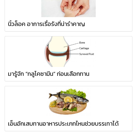
นิ้วล็อค อาการเรื้อรังที่น่ารำคาญ
มารู้จัก “กลูโคซามีน” ก่อนเลือกทาน
เอ็นอักเสบทานอาหารประเภทไหนช่วยบรรเทาได้