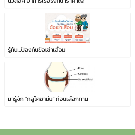
นิ้วล็อค อาการเรื้อรังที่น่ารำคาญ
รู้ทัน...ป้องกันข้อเข่าเสื่อม
มารู้จัก “กลูโคซามีน” ก่อนเลือกทาน